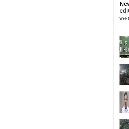
New
edi
Web E