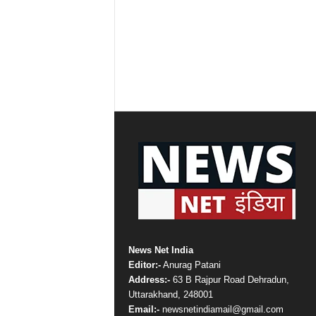
News Net India
Editor:-
Anurag Patani
Address:-
63 B Rajpur Road Dehradun,
Uttarakhand, 248001
Email:-
newsnetindiamail@gmail.com