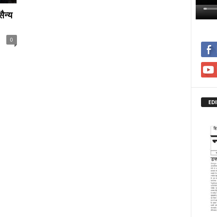
ैन्य
0
ED