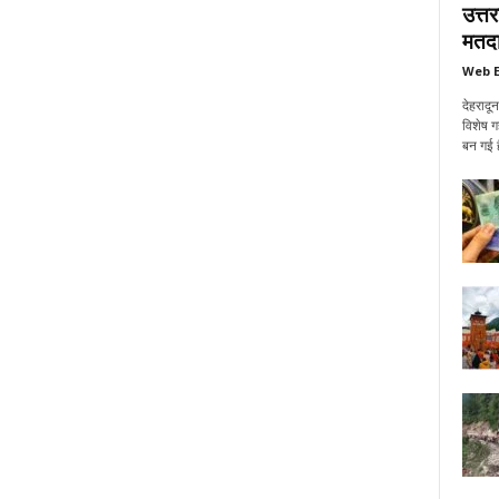
उत्त
मतदा
Web E
देहरादू
विशेष ग
बन गई ह