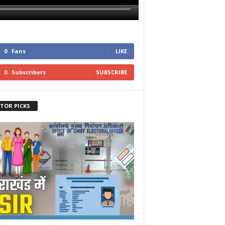
0
Fans
LIKE
0
Subscribers
SUBSCRIBE
ITOR PICKS