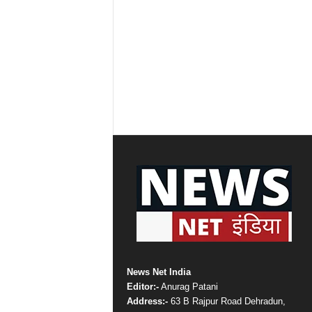
News Net India
Editor:-
Anurag Patani
Address:-
63 B Rajpur Road Dehradun,