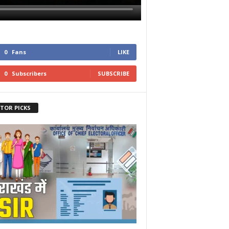
0
Fans
LIKE
0
Subscribers
SUBSCRIBE
ITOR PICKS