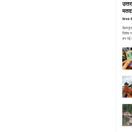
उत्त
मतदा
Web E
देहरादू
विशेष ग
बन गई ह