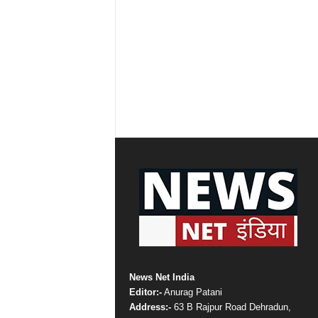
News Net India
Editor:-
Anurag Patani
Address:-
63 B Rajpur Road Dehradun,