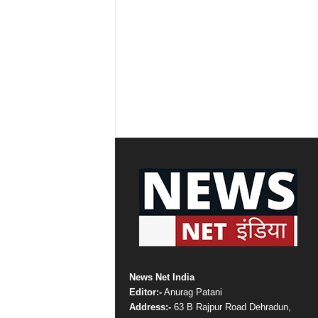
News Net India
Editor:-
Anurag Patani
Address:-
63 B Rajpur Road Dehradun,