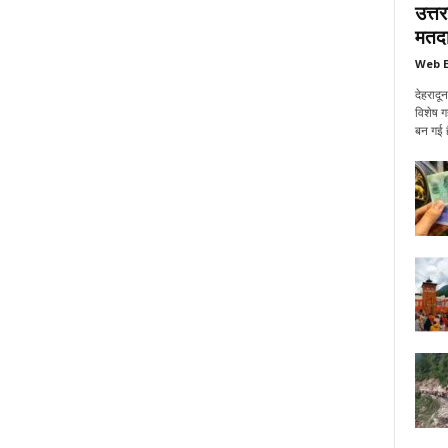
उत्त
मतदा
Web E
देहरादू
विशेष ग
बन गई ह