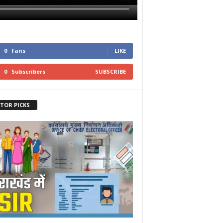
0
Fans
LIKE
0
Subscribers
SUBSCRIBE
ITOR PICKS