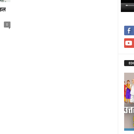
ॉडल
0
ED