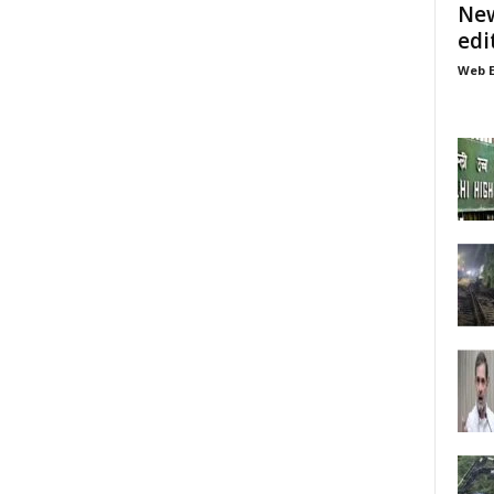
New
edi
Web E