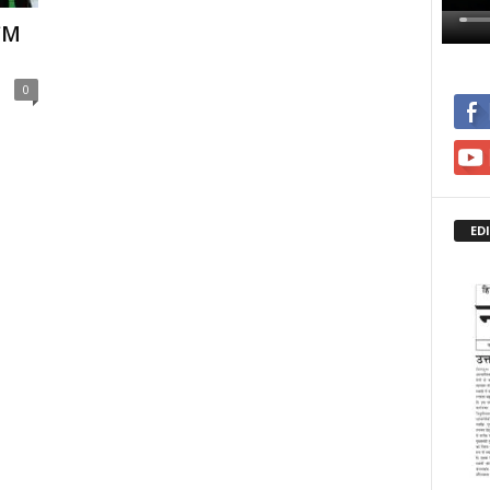
 CM
0
ED