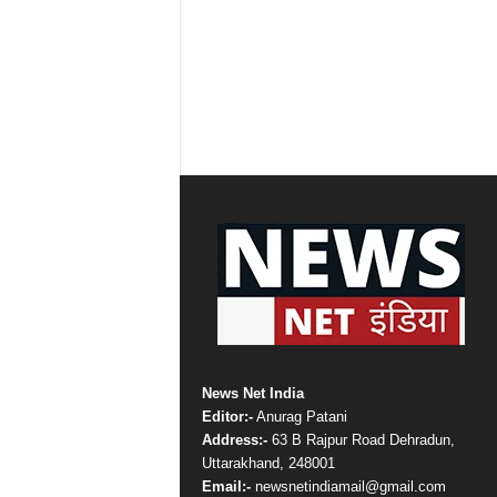
News Net India
Editor:-
Anurag Patani
Address:-
63 B Rajpur Road Dehradun,
Uttarakhand, 248001
Email:-
newsnetindiamail@gmail.com