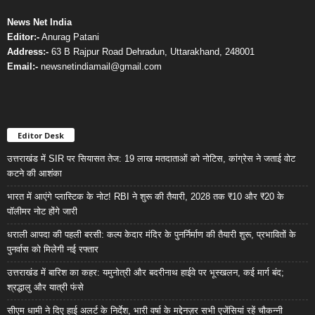
News Net India
Editor:-
Anurag Patani
Address:-
63 B Rajpur Road Dehradun, Uttarakhand, 248001
Email:-
newsnetindiamail@gmail.com
Editor Desk
उत्तराखंड में SIR पर सियासत तेज: 19 लाख मतदाताओं को नोटिस, कांग्रेस ने जताई वोट
कटने की आशंका
भारत में आएंगे प्लास्टिक के नोट! RBI ने शुरू की तैयारी, 2028 तक ₹10 और ₹20 के
पॉलीमर नोट होंगे जारी
धराली आपदा की पहली बरसी: कल्प केदार मंदिर के पुनर्निर्माण की तैयारी शुरू, प्रभावितों के
पुनर्वास को मिलेगी नई रफ्तार
उत्तराखंड में बारिश का कहर: यमुनोत्री और बदरीनाथ हाईवे पर भूस्खलन, कई मार्ग बंद;
श्रद्धालु और यात्री फंसे
सीएम धामी ने दिए हाई अलर्ट के निर्देश, भारी वर्षा के मद्देनज़र सभी एजेंसियां रहें चौकन्नी