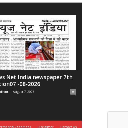
s Net India newspaper 7th
tion07 -08-2026
ditor
-
August 7, 2026
0
erms and Conditions
Disclaimer
Contact Us