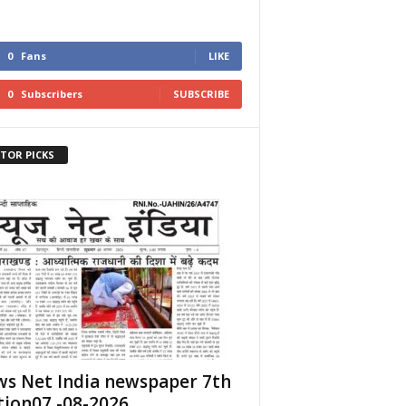
0
Fans
LIKE
0
Subscribers
SUBSCRIBE
ITOR PICKS
s Net India newspaper 7th
tion07 -08-2026