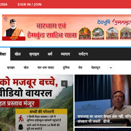
2026
SIGN IN / JOIN
िक्षा
खेल
क्राइम
धर्म
व्यापार
पर्यटन
क्राइम
खेल
चार धाम यात्रा
दुनिया
देश
देहरादून
0
सफलता का आधार केवल अंक नहीं, चरि
संस्कार भी जरूरी : डीजी...