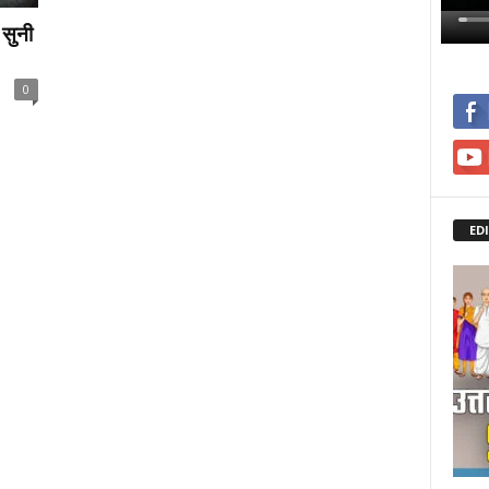
 सुनी
0
ED