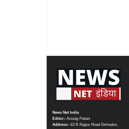
News Net India
Editor:-
Anurag Patani
Address:-
63 B Rajpur Road Dehradun,