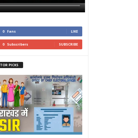
0
Fans
LIKE
0
Subscribers
SUBSCRIBE
ITOR PICKS