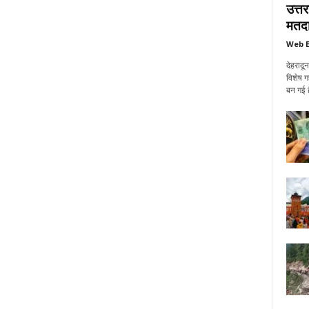
उत्त
मतदा
Web E
देहरादू
विशेष ग
बन गई ह